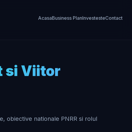
Acasa
Business Plan
Investeste
Contact
si Viitor
e, obiective nationale PNRR si rolul