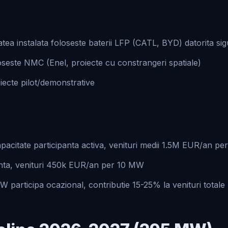
ea instalata foloseste baterii LFP (CATL, BYD) datorita sigur
este NMC (Enel, proiecte cu constrangeri spatiale)
ecte pilot/demonstrative
citate participanta activa, venituri medii 1.5M EUR/an p
nta, venituri 450k EUR/an per 10 MW
 participa ocazional, contributie 15-25% la venituri totale