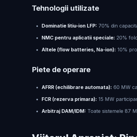
Tehnologii utilizate
Dominatie litiu-ion LFP:
70% din capacitat
NMC pentru aplicatii speciale:
20% folos
Altele (flow batteries, Na-ion):
10% proi
Piete de operare
AFRR (echilibrare automata):
60 MW capa
FCR (rezerva primara):
15 MW participa
Arbitraj DAM/IDM:
Toate sistemele 87 MW