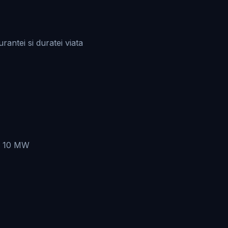
antei si duratei viata
er 10 MW