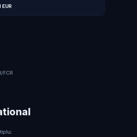
M EUR
RR/FCR
ational
iplu: